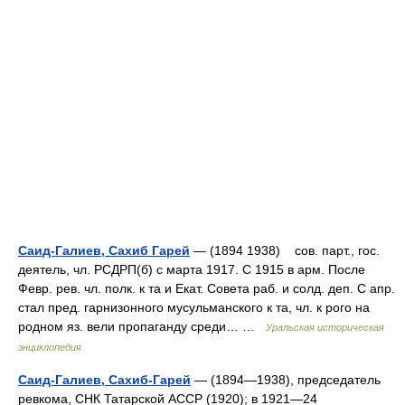
Саид-Галиев, Сахиб Гарей
— (1894 1938) сов. парт., гос.
деятель, чл. РСДРП(б) с марта 1917. С 1915 в арм. После
Февр. рев. чл. полк. к та и Екат. Совета раб. и солд. деп. С апр.
стал пред. гарнизонного мусульманского к та, чл. к рого на
родном яз. вели пропаганду среди… …
Уральская историческая
энциклопедия
Саид-Галиев, Сахиб-Гарей
— (1894—1938), председатель
ревкома, СНК Татарской АССР (1920); в 1921—24