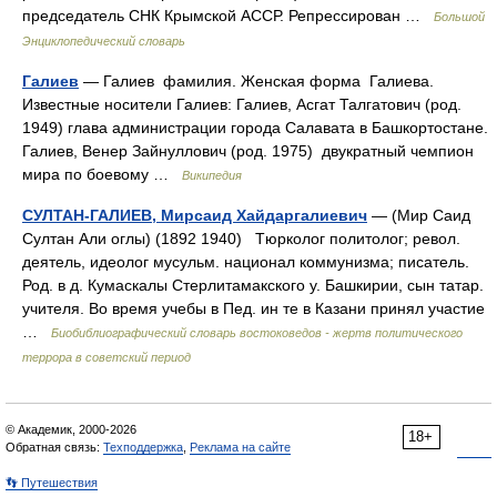
председатель СНК Крымской АССР. Репрессирован …
Большой
Энциклопедический словарь
Галиев
— Галиев фамилия. Женская форма Галиева.
Известные носители Галиев: Галиев, Асгат Талгатович (род.
1949) глава администрации города Салавата в Башкортостане.
Галиев, Венер Зайнуллович (род. 1975) двукратный чемпион
мира по боевому …
Википедия
СУЛТАН-ГАЛИЕВ, Мирсаид Хайдаргалиевич
— (Мир Саид
Султан Али оглы) (1892 1940) Tюрколог политолог; револ.
деятель, идеолог мусульм. национал коммунизма; писатель.
Род. в д. Кумаскалы Стерлитамакского у. Башкирии, сын татар.
учителя. Во время учебы в Пед. ин те в Казани принял участие
…
Биобиблиографический словарь востоковедов - жертв политического
террора в советский период
© Академик, 2000-2026
18+
Обратная связь:
Техподдержка
,
Реклама на сайте
👣 Путешествия